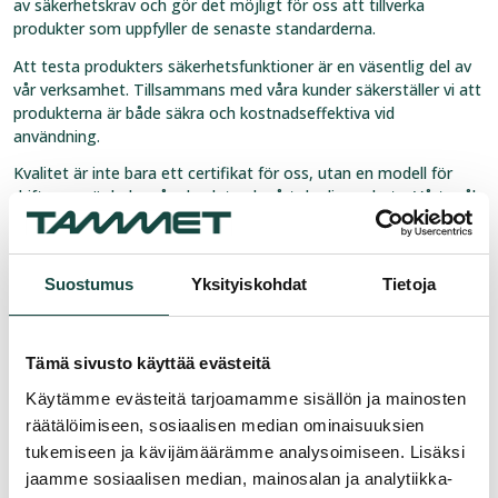
av säkerhetskrav och gör det möjligt för oss att tillverka
produkter som uppfyller de senaste standarderna.
Att testa produkters säkerhetsfunktioner är en väsentlig del av
vår verksamhet. Tillsammans med våra kunder säkerställer vi att
produkterna är både säkra och kostnadseffektiva vid
användning.
Kvalitet är inte bara ett certifikat för oss, utan en modell för
drift som vägleder våra beslut och vårt dagliga arbete. Vårt mål
är att varje produkt och tjänst som lämnar Tammet uppfyller
utmärkta kvalitetskrav och stödjer våra kunders framgång i
deras projekt.
Suostumus
Yksityiskohdat
Tietoja
Tämä sivusto käyttää evästeitä
Käytämme evästeitä tarjoamamme sisällön ja mainosten
räätälöimiseen, sosiaalisen median ominaisuuksien
tukemiseen ja kävijämäärämme analysoimiseen. Lisäksi
jaamme sosiaalisen median, mainosalan ja analytiikka-