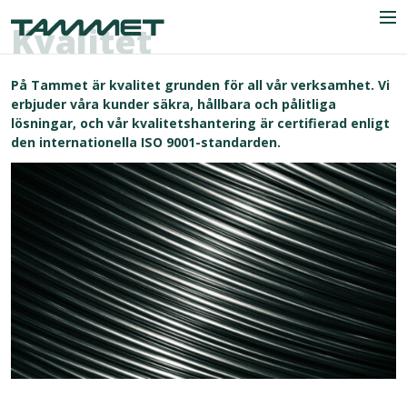
Skip to content
Kvalitet
Men
På Tammet är kvalitet grunden för all vår verksamhet. Vi
erbjuder våra kunder säkra, hållbara och pålitliga
lösningar, och vår kvalitetshantering är certifierad enligt
Företaget
den internationella ISO 9001-standarden.
Industrier
Produkter
Referenser
Nyheter
Kontaktuppgifter