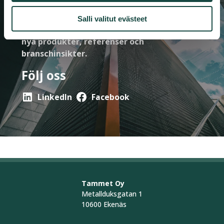
Aktuellt från våra experter
Salli valitut evästeet
Var bland de första att få information om
nya produkter, referenser och
branschinsikter.
Följ oss
LinkedIn
Facebook
Tammet Oy
Metallduksgatan 1
10600 Ekenäs