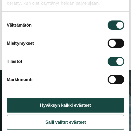
kerätty, kun olet käyttänyt heidän palvelujaan.
Suostumuksen
Välttämätön
valinta
Mieltymykset
Tilastot
Markkinointi
Aktuellt från våra experter
Hyväksyn kaikki evästeet
Var bland de första att få information om
nya produkter, referenser och
Salli valitut evästeet
branschinsikter.