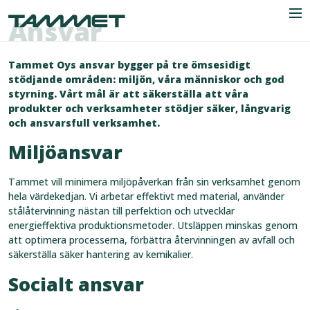
Skip to content
Ansvar
Men
Tammet Oys ansvar bygger på tre ömsesidigt
stödjande områden: miljön, våra människor och god
styrning. Vårt mål är att säkerställa att våra
Företaget
produkter och verksamheter stödjer säker, långvarig
och ansvarsfull verksamhet.
Industrier
Miljöansvar
Produkter
Tammet vill minimera miljöpåverkan från sin verksamhet genom
hela värdekedjan. Vi arbetar effektivt med material, använder
Referenser
stålåtervinning nästan till perfektion och utvecklar
energieffektiva produktionsmetoder. Utsläppen minskas genom
Nyheter
att optimera processerna, förbättra återvinningen av avfall och
säkerställa säker hantering av kemikalier.
Kontaktuppgifter
Socialt ansvar