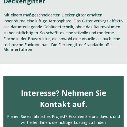
Deckengitter
Mit einem maßgeschneiderten Deckengitter erhalten
Innenräume eine luftige Atmosphäre. Das Gitter verbirgt effektiv
alle darunterliegende Gebäudetechnik, ohne das Raumvolumen
zu beeinträchtigen. So schafft es eine stilvolle und moderne
Fläche in der Baustruktur, die sowohl eine visuelle als auch eine
technische Funktion hat. Die Deckengitter-Standardmaße
Mehr erfahren
passen zu gängigen modularen Formaten (z. B. 6 × 6 m,
6 × 12 m und 9 × 15 m). Bei
Interesse? Nehmen Sie
Kontakt auf.
Planen Sie ein ähnliches Projekt? Erzählen Sie uns davon, und
wir helfen Ihnen, die richtige Lösung zu finden.