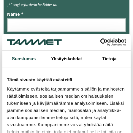
„
*
“ zeigt erforderliche Felder an
Name
*
Telefon
*
Suostumus
Yksityiskohdat
Tietoja
E-Mail-Adresse
*
Tämä sivusto käyttää evästeitä
Firma
*
Käytämme evästeitä tarjoamamme sisällön ja mainosten
räätälöimiseen, sosiaalisen median ominaisuuksien
tukemiseen ja kävijämäärämme analysoimiseen. Lisäksi
jaamme sosiaalisen median, mainosalan ja analytiikka-
Grund für die Kontaktaufnahme
*
alan kumppaneillemme tietoja siitä, miten käytät
sivustoamme. Kumppanimme voivat yhdistää näitä
tietoja muihin tietoihin, joita olet antanut heille tai joita on