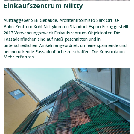
Einkaufszentrum Niitty
Auftraggeber SEE-Gebäude, Architehtitoimisto Sark Ort, U-
Bahn-Zentrum Kohl Niittykummu Standort Espoo Fertiggestellt
2017 Verwendungszweck Einkaufszentrum Objektdaten Die
Fassadenflächen sind auf Maß geschnitten und in
unterschiedlichen Winkeln angeordnet, um eine spannende und
beeindruckende Fassadenfläche zu schaffen. Die Konstruktion
Mehr erfahren
ist leicht und dient als Fassade des Parkhauses. Verwendete
Produkte
Referenz
ansehen:
Elefantenviertel