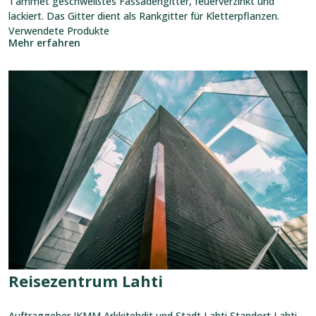
Tammet geschweißtes Fassadengitter, feuerverzinkt und
lackiert. Das Gitter dient als Rankgitter für Kletterpflanzen.
Verwendete Produkte
Mehr erfahren
Referenz
ansehen:
Reisezentrum
Lahti
Reisezentrum Lahti
Auftraggeber JKMM Arkkitehdit und Stadt Lahti Standort Lahti