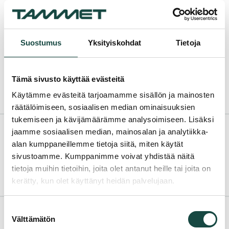
Suostumus
Yksityiskohdat
Tietoja
Zäune und Tore
Tämä sivusto käyttää evästeitä
Käytämme evästeitä tarjoamamme sisällön ja mainosten
räätälöimiseen, sosiaalisen median ominaisuuksien
tukemiseen ja kävijämäärämme analysoimiseen. Lisäksi
jaamme sosiaalisen median, mainosalan ja analytiikka-
alan kumppaneillemme tietoja siitä, miten käytät
Komponenten, Ersatzteile und
sivustoamme. Kumppanimme voivat yhdistää näitä
tietoja muihin tietoihin, joita olet antanut heille tai joita on
Zubehör
kerätty, kun olet käyttänyt heidän palvelujaan.
Suostumuksen
Välttämätön
valinta
Kontaktaufnahme oder