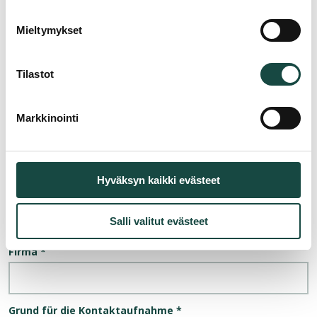
Angebotsanfrage
Mieltymykset
„
*
“ zeigt erforderliche Felder an
Tilastot
Name
*
Markkinointi
Telefon
*
Hyväksyn kaikki evästeet
E-Mail-Adresse
*
Salli valitut evästeet
Firma
*
Grund für die Kontaktaufnahme
*