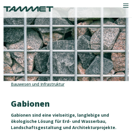
Skip to content
Men
Das Unternehmen
Industrien
Produkte
Bauwesen und Infrastruktur
Referenzen
Nachrichten
Gabionen
Kontakt
Gabionen sind eine vielseitige, langlebige und
ökologische Lösung für Erd- und Wasserbau,
Landschaftsgestaltung und Architekturprojekte.