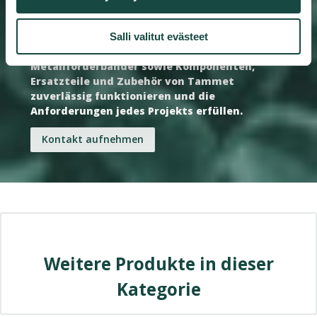
Komponenten, Ersatzteilen und Zubehör.
Damit stellen wir sicher, dass die
Schweißgitter, Streckmetallgitter,
Salli valitut evästeet
Plattformroste und Treppenstufen,
Metallförderbänder sowie Komponenten,
Ersatzteile und Zubehör von Tammet
zuverlässig funktionieren und die
Anforderungen jedes Projekts erfüllen.
Kontakt aufnehmen
Weitere Produkte in dieser
Kategorie