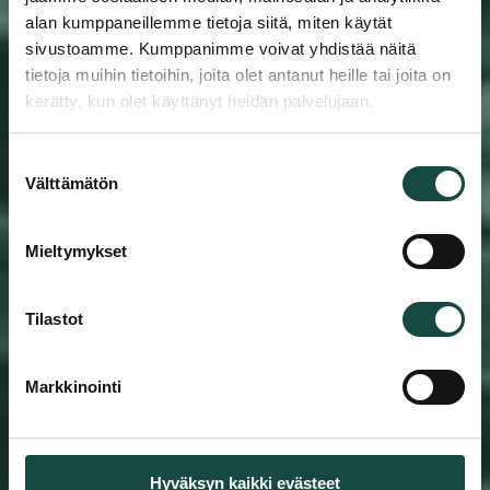
alan kumppaneillemme tietoja siitä, miten käytät
sivustoamme. Kumppanimme voivat yhdistää näitä
tietoja muihin tietoihin, joita olet antanut heille tai joita on
kerätty, kun olet käyttänyt heidän palvelujaan.
Suostumuksen
Välttämätön
valinta
Besonderes Know-how und Branchenexpertise
Mieltymykset
Komponenten,
Tilastot
Ersatzteile und
Zubehör
Markkinointi
Wir bieten maßgeschneiderte Lösungen, die
den Anforderungen der Kunden entsprechen,
einschließlich eines breiten Sortiments an
Hyväksyn kaikki evästeet