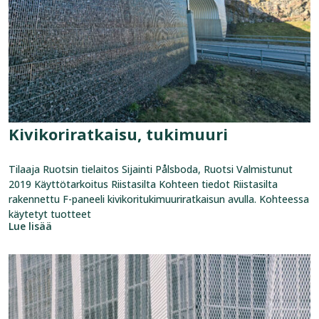
Kivikoriratkaisu, tukimuuri
Tilaaja Ruotsin tielaitos Sijainti Pålsboda, Ruotsi Valmistunut
2019 Käyttötarkoitus Riistasilta Kohteen tiedot Riistasilta
rakennettu F-paneeli kivikoritukimuuriratkaisun avulla. Kohteessa
käytetyt tuotteet
Lue lisää
Katso
referenssi:
Kauppakeskus
Niitty