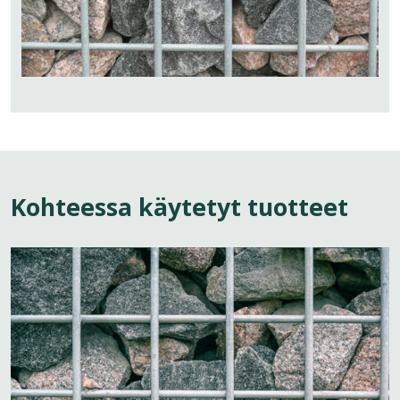
Kohteessa käytetyt tuotteet
View
page:
Kivikorit
tukimuureihin
ja
maisemointiin