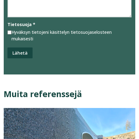
Tietosuoja
*
Hyväksyn tietojeni käsittelyn tietosuojaselosteen
mukaisesti
Muita referenssejä
Katso
referenssi:
Kivikoriratkaisu,
tukimuuri