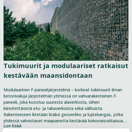
modulaariset
ratkaisut
kestävään
maansidontaan
Tukimuurit ja modulaariset ratkaisut
kestävään maansidontaan
Modulaarinen F-paneelijärjestelmä – korkeat tukimuurit ilman
betonivaluja Järjestelmän ytimessä on vahvarakenteinen F-
paneeli, joka koostuu suuresta alaverkosta, siihen
kiinnitettävistä etu- ja takaverkoista sekä välituista.
Rakenteeseen liitetään lisäksi geoverkko ja lujitekangas, jotka
yhdessä vahvistavat maapainetta kestävää kokonaisratkaisua.
Lue lisää
Modulaarinen rakenne mahdollistaa myös korkeiden ja laajojen