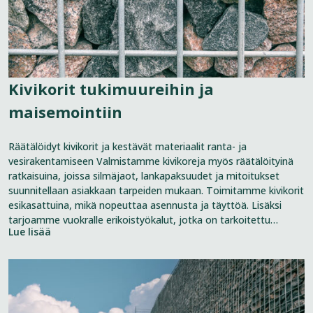
Kivikorit tukimuureihin ja
maisemointiin
Räätälöidyt kivikorit ja kestävät materiaalit ranta- ja
vesirakentamiseen Valmistamme kivikoreja myös räätälöityinä
ratkaisuina, joissa silmäjaot, lankapaksuudet ja mitoitukset
suunnitellaan asiakkaan tarpeiden mukaan. Toimitamme kivikorit
esikasattuina, mikä nopeuttaa asennusta ja täyttöä. Lisäksi
tarjoamme vuokralle erikoistyökalut, jotka on tarkoitettu
Lue lisää
kivikorien sujuvaa asennustyötä varten. Kivikorien kuumasinkitys
tehdään EN ISO 1461 -standardin mukaisesti. Vaativampiin
olosuhteisiin tarjoamme myös Fe/Zn 115
View
page:
Tukimuurit
ja