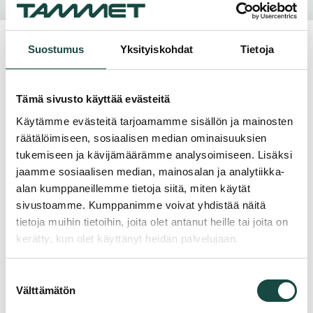
tukimuurien rakentamisen ilman raskaita betonivaluja. Etu- ja
takaverkon väli täytetään kivellä, mikä antaa
Suostumus
Yksityiskohdat
Tietoja
Kiinnostuitko? Ota yhteyttä.
Tämä sivusto käyttää evästeitä
Käytämme evästeitä tarjoamamme sisällön ja mainosten
Suunnitteletko vastaavaa kohdetta? Kerro meille
hankkeestasi, niin autamme valitsemaan oikean ratkaisun.
räätälöimiseen, sosiaalisen median ominaisuuksien
tukemiseen ja kävijämäärämme analysoimiseen. Lisäksi
"
*
" näyttää pakolliset kentät
jaamme sosiaalisen median, mainosalan ja analytiikka-
Nimi
*
alan kumppaneillemme tietoja siitä, miten käytät
sivustoamme. Kumppanimme voivat yhdistää näitä
tietoja muihin tietoihin, joita olet antanut heille tai joita on
kerätty, kun olet käyttänyt heidän palvelujaan.
Puhelin
*
Suostumuksen
Välttämätön
valinta
Sähköposti
*