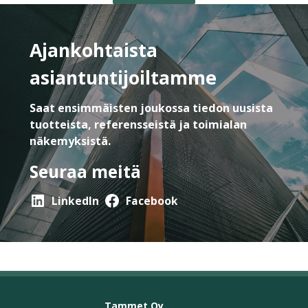
Ajankohtaista
asiantuntijoiltamme
Saat ensimmäisten joukossa tiedon uusista
tuotteista, referensseistä ja toimialan
näkemyksistä.
Seuraa meitä
LinkedIn
Facebook
Tammet Oy