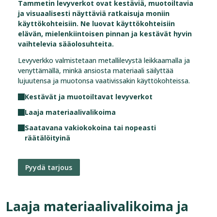
Tammetin levyverkot ovat kestäviä, muotoiltavia
ja visuaalisesti näyttäviä ratkaisuja moniin
käyttökohteisiin. Ne luovat käyttökohteisiin
elävän, mielenkiintoisen pinnan ja kestävät hyvin
vaihtelevia sääolosuhteita.
Levyverkko valmistetaan metallilevystä leikkaamalla ja
venyttämällä, minkä ansiosta materiaali säilyttää
lujuutensa ja muotonsa vaativissakin käyttökohteissa.
Kestävät ja muotoiltavat levyverkot
Laaja materiaalivalikoima
Saatavana vakiokokoina tai nopeasti
räätälöityinä
Pyydä tarjous
Laaja materiaalivalikoima ja