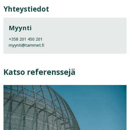
Yhteystiedot
Myynti
+358 201 450 201
myynti@tammet.fi
Katso referenssejä
Katso
referenssi:
Kirkkonummen
vesitorni
Vaasi