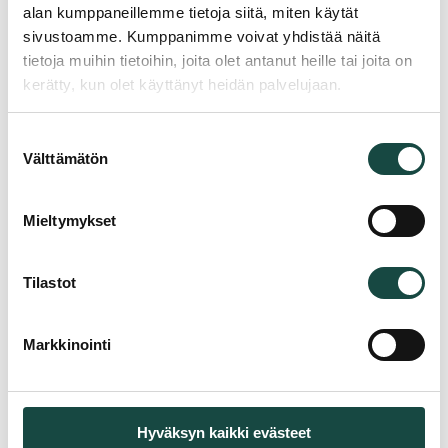
alan kumppaneillemme tietoja siitä, miten käytät
Ota yhteyttä tai pyydä tarjous
sivustoamme. Kumppanimme voivat yhdistää näitä
"
*
" näyttää pakolliset kentät
tietoja muihin tietoihin, joita olet antanut heille tai joita on
kerätty, kun olet käyttänyt heidän palvelujaan.
Nimi
*
Suostumuksen
Välttämätön
valinta
Puhelin
*
Mieltymykset
Sähköposti
*
Tilastot
Yritys
*
Markkinointi
Yhteydenoton syy
*
Hyväksyn kaikki evästeet