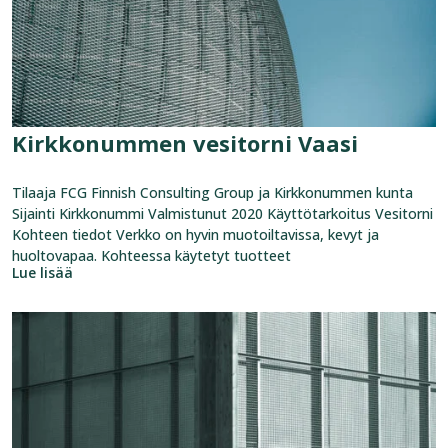
Kirkkonummen vesitorni Vaasi
Tilaaja FCG Finnish Consulting Group ja Kirkkonummen kunta
Sijainti Kirkkonummi Valmistunut 2020 Käyttötarkoitus Vesitorni
Kohteen tiedot Verkko on hyvin muotoiltavissa, kevyt ja
huoltovapaa. Kohteessa käytetyt tuotteet
Lue lisää
Katso
referenssi:
Kaitaan
kaukolämpö­
pumppaamo