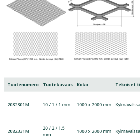
Tuotenumero
Tuotekuvaus
Koko
Tekniset t
2082301M
10 / 1 / 1 mm
1000 x 2000 mm
Kylmävalssa
20 / 2 / 1,5
2082331M
1000 x 2000 mm
Kylmävalssa
mm