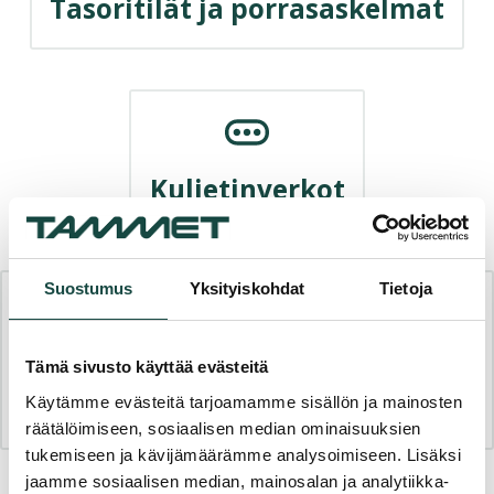
Tasoritilät ja porrasaskelmat
Kuljetinverkot
Suostumus
Yksityiskohdat
Tietoja
Tarvikkeet, varaosat ja
Tämä sivusto käyttää evästeitä
lisävarusteet
Käytämme evästeitä tarjoamamme sisällön ja mainosten
räätälöimiseen, sosiaalisen median ominaisuuksien
tukemiseen ja kävijämäärämme analysoimiseen. Lisäksi
jaamme sosiaalisen median, mainosalan ja analytiikka-