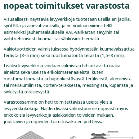
nopeat toimitukset varastosta
Visuaalisesti näyttäviä levyverkkoja tuotetaan useilla eri jaoilla,
syötöillä ja ainevahvuuksilla, ja ne voidaan viimeistellä
esimerkiksi jauhemaalauksella RAL-värikartan sävyihin tai
vaihtoehtoisesti kuuma- tai sähkösinkitsemällä.
Vakiotuotteiden valmistuksessa hyödynnetään kuumavalssattua
terästä (3–5 mm) sekä ruostumatonta terästä (1,5–3 mm).
Lisäksi levyverkkoja voidaan valmistaa hitsattavista raaka-
aineista sekä useista erikoismateriaaleista, kuten
ruostumattomasta ja haponkestävästä teräksestä, alumiinista
tai merialumiinista, corten-teräksestä, messingistä, kuparista ja
sinkitystä teräslevystä.
Varastossamme on heti toimitettavissa useita yleisiä
levyverkkokokoja. Näiden lisäksi valmistamme nopeasti myös
erikokoisia levyverkkoja asiakkaiden toiveiden mukaan,
joustavien ja nopeiden toimitusaikojen puitteissa.