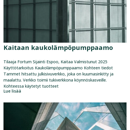
Kaitaan kaukolämpö­pumppaamo
Tilaaja Fortum Sijainti Espoo, Kaitaa Valmistunut 2025
Käyttötarkoitus Kaukolämpöpumppaamo Kohteen tiedot
Tammet hitsattu julkisivuverkko, joka on kuumasinkitty ja
maalattu. Verkko toimii tukiverkkona köynnöskasveille.
Kohteessa käytetyt tuotteet
Lue lisää
Katso
referenssi:
Lahden
matkakeskus