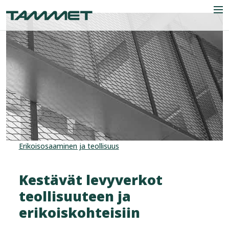
Skip to content
Men
Yritys
Toimialat
Tuotteet
Erikoisosaaminen ja teollisuus
Referenssit
Uutiset
Kestävät levyverkot
teollisuuteen ja
Yhteystiedot
erikoiskohteisiin