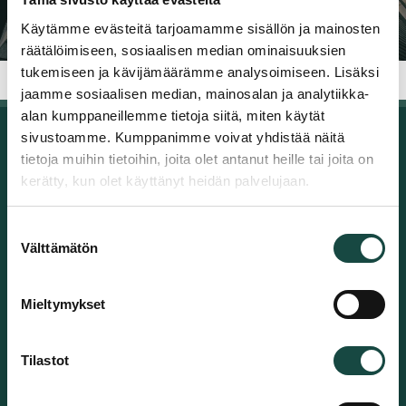
LinkedIn
Facebook
Käytämme evästeitä tarjoamamme sisällön ja mainosten
räätälöimiseen, sosiaalisen median ominaisuuksien
tukemiseen ja kävijämäärämme analysoimiseen. Lisäksi
jaamme sosiaalisen median, mainosalan ja analytiikka-
alan kumppaneillemme tietoja siitä, miten käytät
sivustoamme. Kumppanimme voivat yhdistää näitä
Tammet Oy
tietoja muihin tietoihin, joita olet antanut heille tai joita on
Metallikutomonkatu 1
kerätty, kun olet käyttänyt heidän palvelujaan.
10600 Tammisaari
Sähköposti: info@tammet.fi
Suostumuksen
Vaihde: +358 20 145 0201 (08.00-16.00)
Välttämätön
valinta
Tavaran nouto ja vastaanotto 07.00-15.30
LinkedIn
Facebook
YouTube
Mieltymykset
Tilastot