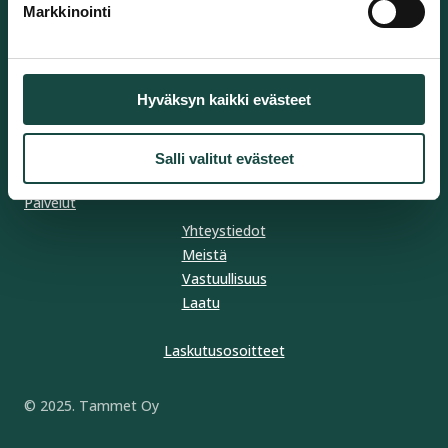
Markkinointi
Rakentaminen ja infrastruktuuri
Työmaaturvallisuus
Hyväksyn kaikki evästeet
Arkkitehtuuri ja design
Erikoisosaaminen ja teollisuus
Salli valitut evästeet
Puolustus ja suojaus
Palvelut
Yhteystiedot
Meistä
Vastuullisuus
Laatu
Laskutusosoitteet
© 2025. Tammet Oy