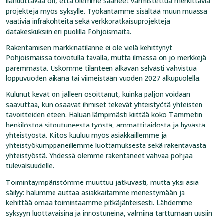
ilahduttavaa on, että olemme saaneet varmistettua merkittäviä
projekteja myös syksylle. Työkantamme sisältää muun muassa
vaativia infrakohteita sekä verkkoratkaisuprojekteja
datakeskuksiin eri puolilla Pohjoismaita.
Rakentamisen markkinatilanne ei ole vielä kehittynyt
Pohjoismaissa toivotulla tavalla, mutta ilmassa on jo merkkejä
paremmasta. Uskomme tilanteen alkavan selvästi vahvistua
loppuvuoden aikana tai viimeistään vuoden 2027 alkupuolella.
Kulunut kevät on jälleen osoittanut, kuinka paljon voidaan
saavuttaa, kun osaavat ihmiset tekevät yhteistyötä yhteisten
tavoitteiden eteen. Haluan lämpimästi kiittää koko Tammetin
henkilöstöä sitoutuneesta työstä, ammattitaidosta ja hyvästä
yhteistyöstä. Kiitos kuuluu myös asiakkaillemme ja
yhteistyökumppaneillemme luottamuksesta sekä rakentavasta
yhteistyöstä. Yhdessä olemme rakentaneet vahvaa pohjaa
tulevaisuudelle.
Toimintaympäristömme muuttuu jatkuvasti, mutta yksi asia
säilyy: halumme auttaa asiakkaitamme menestymään ja
kehittää omaa toimintaamme pitkäjänteisesti. Lähdemme
syksyyn luottavaisina ja innostuneina, valmiina tarttumaan uusiin