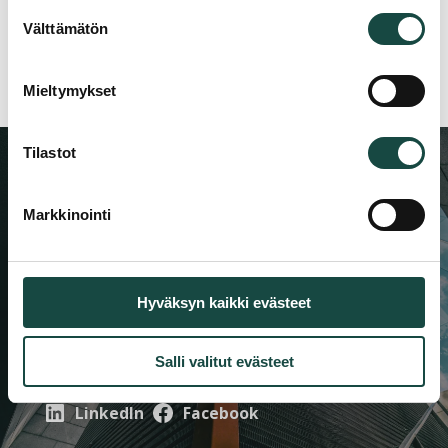
Suostumuksen
Välttämätön
valinta
Mieltymykset
Tilastot
Ajankohtaista
Markkinointi
asiantuntijoiltamme
Saat ensimmäisten joukossa tiedon uusista
tuotteista, referensseistä ja toimialan
Hyväksyn kaikki evästeet
näkemyksistä.
Salli valitut evästeet
Seuraa meitä
LinkedIn
Facebook