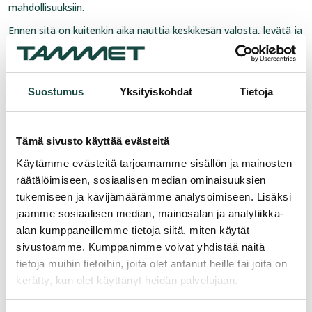
mahdollisuuksiin.
Ennen sitä on kuitenkin aika nauttia keskikesän valosta, levätä ja
kerätä energiaa tulevaan. Toivon, että jokainen löytää
juhannuksesta aikaa palautumiselle, läheisille ja kesän parhaista
hetkistä nauttimiselle.
Suostumus
Yksityiskohdat
Tietoja
Lämmin kiitos kuluneesta keväästä. Toivotan teille kaikille
aurinkoista, turvallista ja rentouttavaa juhannusta.
Jan Silén
Tämä sivusto käyttää evästeitä
Toimitusjohtaja
Käytämme evästeitä tarjoamamme sisällön ja mainosten
Tammet Oy
räätälöimiseen, sosiaalisen median ominaisuuksien
Kuva: Kjell Svenskberg
tukemiseen ja kävijämäärämme analysoimiseen. Lisäksi
jaamme sosiaalisen median, mainosalan ja analytiikka-
alan kumppaneillemme tietoja siitä, miten käytät
sivustoamme. Kumppanimme voivat yhdistää näitä
tietoja muihin tietoihin, joita olet antanut heille tai joita on
kerätty, kun olet käyttänyt heidän palvelujaan.