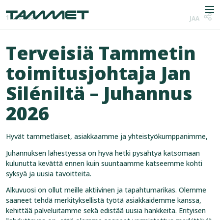
Skip to content
Men
17.06.2026
JAA
Terveisiä Tammetin
toimitusjohtaja Jan
Yritys
Siléniltä – Juhannus
Toimialat
2026
Tuotteet
Hyvät tammetlaiset, asiakkaamme ja yhteistyökumppanimme,
Referenssit
Juhannuksen lähestyessä on hyvä hetki pysähtyä katsomaan
kulunutta kevättä ennen kuin suuntaamme katseemme kohti
Uutiset
syksyä ja uusia tavoitteita.
Yhteystiedot
Alkuvuosi on ollut meille aktiivinen ja tapahtumarikas. Olemme
saaneet tehdä merkityksellistä työtä asiakkaidemme kanssa,
kehittää palveluitamme sekä edistää uusia hankkeita. Erityisen