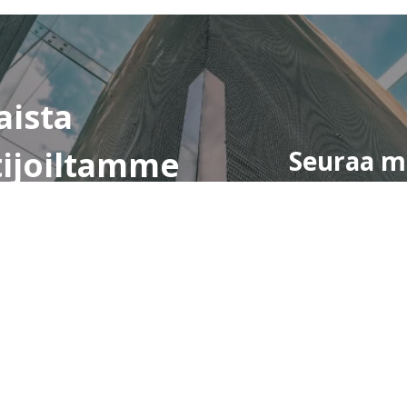
aista
tijoiltamme
Seuraa m
LinkedIn
joukossa tiedon uusista
nsseistä ja toimialan näkemyksistä.