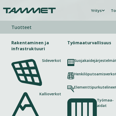
Skip to content
Yritys
To
Tuotteet
Rakentaminen ja
Työmaaturvallisuus
infrastruktuuri
Sideverkot
Suojakaidejärjestelmä
Henkilöputoamisverko
Elementtipurkutelinee
Kallioverkot
Työmaa-
aidat