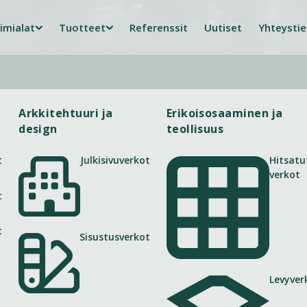
imialat
Tuotteet
Referenssit
Uutiset
Yhteysti
Arkkitehtuuri ja
Erikoisosaaminen ja
design
teollisuus
t
Julkisivuverkot
Hitsatu
verkot
t
t
Sisustusverkot
Levyver