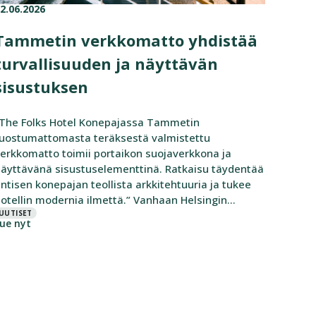
2.06.2026
ublished on:
ategories:
Tammetin verkkomatto yhdistää
turvallisuuden ja näyttävän
sisustuksen
The Folks Hotel Konepajassa Tammetin
uostumattomasta teräksestä valmistettu
erkkomatto toimii portaikon suojaverkkona ja
äyttävänä sisustuselementtinä. Ratkaisu täydentää
ntisen konepajan teollista arkkitehtuuria ja tukee
otellin modernia ilmettä.” Vanhaan Helsingin
onepajaan rakennettu The Folks Hotel Konepaja on
UUTISET
ue nyt
simerkki siitä, kuinka historialliset
eollisuusrakennukset voivat saada uuden elämän.
ntinen konepaja on muutettu moderniksi hotelliksi,
ossa rakennuksen alkuperäinen tunnelma ja