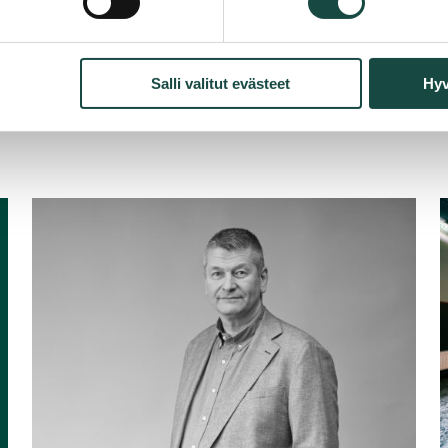
Salli valitut evästeet
Hyv
Read
R
article:
a
Terveisiä
Tammetin
v
toimitusjohtaja
y
Jan
t
Siléniltä
j
–
n
Juhannus
s
2026