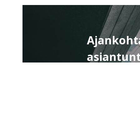
Ajankoht
asiantun
Saat ensimmäisten 
tuotteista, refere