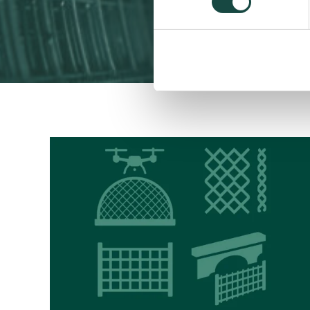
Read
article:
Tammet
kasvattaa
puolustus-
ja
turvallisuus­
liiketoimintaansa