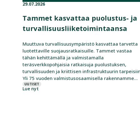
29.07.2026
Published on:
Categories:
Tammet kasvattaa puolustus- ja
turvallisuus­liiketoimintaansa
Muuttuva turvallisuusympäristö kasvattaa tarvetta
luotettaville suojausratkaisuille. Tammet vastaa
tähän kehittämällä ja valmistamalla
teräsverkkopohjaisia ratkaisuja puolustuksen,
turvallisuuden ja kriittisen infrastruktuurin tarpeisiin
Yli 75 vuoden valmistusosaamisella rakennamme
ratkaisuja, jotka suojaavat henkilöstöä, kalustoa ja
UUTISET
Lue nyt
yhteiskunnan kannalta keskeisiä kohteita vaativissa
toimintaympäristöissä. Puolustustoimialan
modulaariseen ratkaisuvalikoimaan kuuluvat muun
muassa suojarakennelmia kivikoriratkaisuilla,
ajoneuvojen ja kaluston suojaamiseen tarkoitetut
verkkorakenteet, UAS-suojautuminen maalta,
mereltä ja