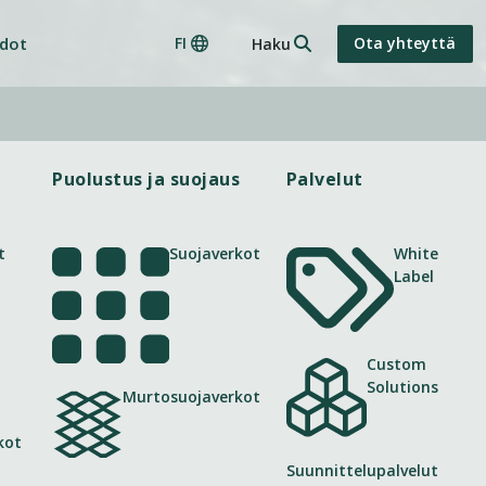
Search this site
edot
FI
Ota yhteyttä
Languages
Puolustus ja suojaus
Palvelut
t
Suojaverkot
White
Label
Custom
Solutions
Murtosuojaverkot
kot
Suunnittelupalvelut