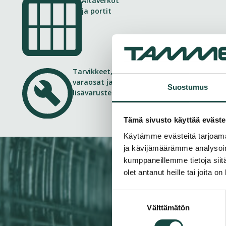
Aitaverkot
ja portit
Tarvikkeet,
varaosat ja
Suostumus
lisävarusteet
Tämä sivusto käyttää eväste
Käytämme evästeitä tarjoama
ja kävijämäärämme analysoim
kumppaneillemme tietoja siitä
olet antanut heille tai joita o
Suostumuksen
Välttämätön
valinta