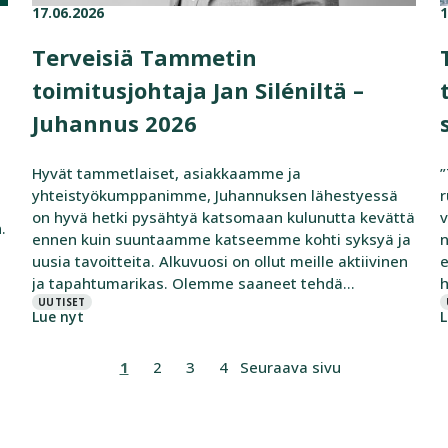
17.06.2026
1
Published on:
Categories:
P
C
Terveisiä Tammetin
toimitusjohtaja Jan Siléniltä –
Juhannus 2026
Hyvät tammetlaiset, asiakkaamme ja
”
yhteistyökumppanimme, Juhannuksen lähestyessä
r
on hyvä hetki pysähtyä katsomaan kulunutta kevättä
v
.
ennen kuin suuntaamme katseemme kohti syksyä ja
n
uusia tavoitteita. Alkuvuosi on ollut meille aktiivinen
e
ja tapahtumarikas. Olemme saaneet tehdä
h
merkityksellistä työtä asiakkaidemme kanssa,
UUTISET
K
Lue nyt
L
kehittää palveluitamme sekä edistää uusia
e
hankkeita. Erityisen ilahduttavaa on, että olemme
t
1
2
3
4
Seuraava sivu
saaneet varmistettua merkittäviä projekteja myös
E
syksylle. Työkantamme
j