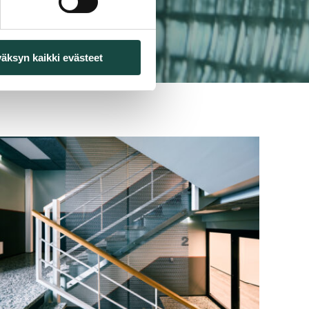
äksyn kaikki evästeet
ead
rticle:
Tammetin
erkkomatto
hdistää
urvallisuuden
a
äyttävän
isustuksen