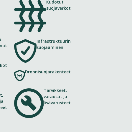
Kudotut
suojaverkot
a
Infrastruktuurin
lmat
suojaaminen
rkot
Droonisuojarakenteet
Tarvikkeet,
t,
varaosat ja
ja
lisävarusteet
teet